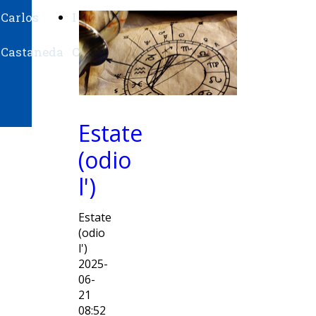
Carlos
I
Su
Castaneda
Ching
Belysario
Estate
(odio
l')
Estate
(odio
l')
2025-
06-
21
08:52