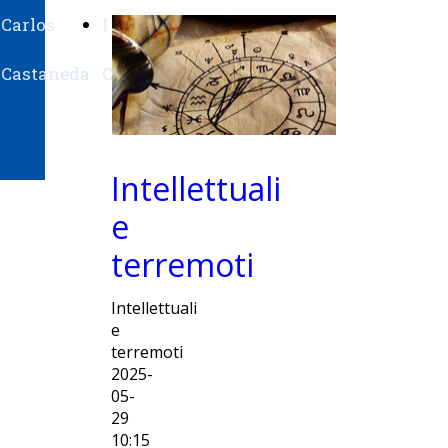
Carlos
I
Su
Castaneda
Ching
Belysario
Intellettuali
e
terremoti
Intellettuali
e
terremoti
2025-
05-
29
10:15